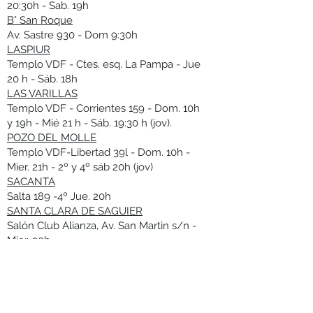
20:30h - Sab. 19h
B° San Roque
Av. Sastre 930 - Dom 9:30h
LASPIUR
Templo VDF - Ctes. esq. La Pampa - Jue
20 h - Sáb. 18h
LAS VARILLAS
Templo VDF - Corrientes 159 - Dom. 10h
y 19h - Mié 21 h - Sáb. 19:30 h (jov).
POZO DEL MOLLE
Templo VDF-Libertad 39l - Dom. 10h -
Mier. 21h - 2º y 4º sáb 20h (jov)
SACANTA
Salta 189 -4º Jue. 20h
SANTA CLARA DE SAGUIER
Salón Club Alianza, Av. San Martin s/n -
Mier. 20h
VA. CONCEPCIÓN DEL TÍO
Av. San Martín 176 - Vier. 21h
Células
(consultar dirección)