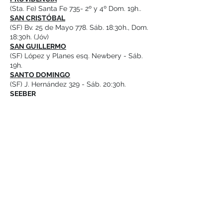
(Sta. Fe) Santa Fe 735- 2º y 4º Dom. 19h..
SAN CRISTÓBAL
(SF) Bv. 25 de Mayo 778. Sáb. 18:30h., Dom.
18:30h. (Jóv)
SAN GUILLERMO
(SF) López y Planes esq. Newbery - Sáb.
19h.
SANTO DOMINGO
(SF) J. Hernández 329 - Sáb. 20:30h.
SEEBER
(Cba) Soc. Dep. Seeber - 2º y 4º Mié. 20h.
SUARDI
(SF) Sarmiento 340- Sáb. 18h.
SUNCHALES
(SF) Perón 562 - Dom. 19h., Sáb. 19h. (Jóv)
SUSANA
(SF) Av. 11 de Agosto 150 - 1° y 3º Mié. 19h.
TACURAL
(SF) San Martín 130 - 2º Míe. 19:30.
TOSTADO
(SF) Templo VDF, Saavedra y Maipú -
Dom. 19h.
VA. TRINIDAD