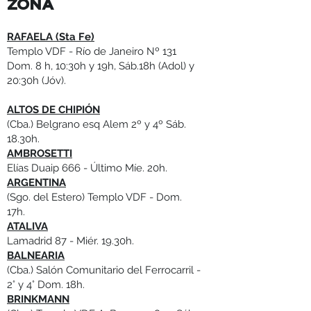
ZONA
RAFAELA (Sta Fe)
Templo VDF - Río de Janeiro Nº 131
Dom. 8 h, 10:30h y 19h, Sáb.18h (Adol) y
20:30h (Jóv).
ALTOS DE CHIPIÓN
(Cba.) Belgrano esq Alem 2º y 4º Sáb.
18.30h.
AMBROSETTI
Elías Duaip 666 - Último Míe. 20h.
ARGENTINA
(Sgo. del Estero) Templo VDF - Dom.
17h.
ATALIVA
Lamadrid 87 - Miér. 19.30h.
BALNEARIA
(Cba.) Salón Comunitario del Ferrocarril -
2° y 4° Dom. 18h.
BRINKMANN