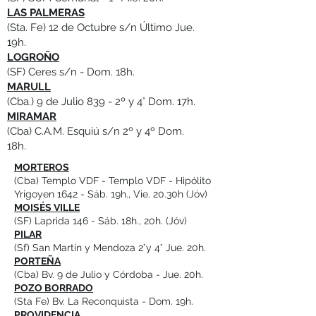
LAS PALMERAS
(Sta. Fe) 12 de Octubre s/n Último Jue.
19h.
LOGROÑO
(SF) Ceres s/n - Dom. 18h.
MARULL
(Cba.) 9 de Julio 839 - 2º y 4° Dom. 17h.
MIRAMAR
(Cba) C.A.M. Esquiú s/n 2º y 4º Dom.
18h.
MORTEROS
(Cba) Templo VDF - Templo VDF - Hipólito
Yrigoyen 1642 - Sáb. 19h., Vie. 20.30h (Jóv)
MOISÉS VILLE
(SF) Laprida 146 - Sáb. 18h., 20h. (Jóv)
PILAR
(Sf) San Martín y Mendoza 2°y 4° Jue. 20h.
PORTEÑA
(Cba) Bv. 9 de Julio y Córdoba - Jue. 20h.
POZO BORRADO
(Sta Fe) Bv. La Reconquista - Dom. 19h.
PROVIDENCIA