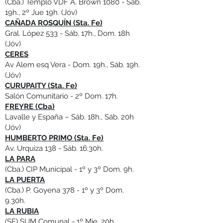
(Cba.) Templo VDF A. Brown 1080 - Sáb.
19h., 2º Jue 19h. (Jóv)
CAÑADA ROSQUÍN (Sta. Fe)
Gral. López 533 - Sáb. 17h., Dom. 18h
(Jóv)
CERES
Av Alem esq Vera - Dom. 19h., Sáb. 19h.
(Jóv)
CURUPAITY (Sta. Fe)
Salón Comunitario - 2º Dom. 17h.
FREYRE (Cba)
Lavalle y España – Sáb. 18h., Sáb. 20h
(Jóv)
HUMBERTO PRIMO (Sta. Fe)
Av. Urquiza 138 - Sáb. 16:30h.
LA PARA
(Cba.) CIP Municipal - 1º y 3º Dom. 9h.
LA PUERTA
(Cba.) P. Goyena 378 - 1º y 3º Dom.
9.30h.
LA RUBIA
(SF) SUM Comunal - 1º Mie. 20h.