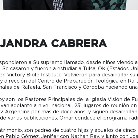
EJANDRA CABRERA
spondieron a Su supremo llamado, desde niños viendo a
 Se casaron y fueron a estudiar a Tulsa, OK (Estados Un
en Victory Bible Institute. Volvieron para desarrollar su
 dirección del Centro de Preparación Teológica en Rafa
onales de Rafaela, San Francisco y Córdoba haciendo una
y son los Pastores Principales de la Iglesia Visión de Fu
van adelante a nivel nacional, 231 lugares de reunión en 
2 Argentina por más de doce años, y siguen desarrolland
de varias publicaciones. Omar conduce el programa radia
rimonio, son padres de cuatro hijas y abuelos de cinco n
n Pablo Gómez, Jenifer con Nathan Ray, y junto con Joa