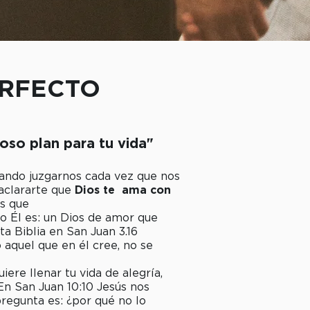
ERFECTO
oso plan para tu vida"
rando juzgarnos cada vez que nos
 aclararte que
Dios te ama con
es que
o Él es: un Dios de amor que
a Biblia en San Juan 3.16
 aquel que en él cree, no se
iere llenar tu vida de alegría,
En San Juan 10:10 Jesús nos
pregunta es: ¿por qué no lo