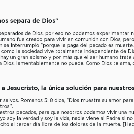
 nos separa de Dios"
para­dos de Dios, por eso no podemos experimentar ni
 humano fue creado para vivir en comunión con Dios, per
se interrumpió "porque la paga del pecado es muerte...
s como la
sociedad vive totalmente independiente de Dio
hay un gran abismo y por más que el ser humano trate a 
e a Dios, lamentablemente no puede.
Como Dios te ama, 
ó a Jesucristo, la única solución para nuestr
ser salvos. Romanos 5: 8 dice, "Dios muestra su amor par
ros''.
uestros pecados, para que nosotros podamos
vivir una n
yo soy la verdad y soy la vida, nadie viene al Padre si no 
citó al tercer día libre de los dolores de la muerte. [He