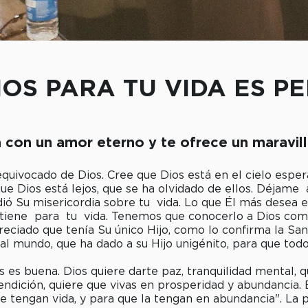
IOS PARA TU VIDA ES P
a con un amor eterno y te ofrece un maravill
quivocado de Dios. Cree que Dios está en el cielo espe
que Dios está lejos, que se ha olvidado de ellos. Déjame
ió Su misericordia sobre tu vida. Lo que Él más desea 
 tiene para tu vida. Tenemos que conocerlo a Dios com
eciado que tenía Su único Hijo, como lo confirma la Sant
l mundo, que ha dado a su Hijo unigénito, para que todo
 es buena. Dios quiere darte paz, tranquilidad mental, qu
endición, quiere que vivas en prosperidad y abundancia. 
e tengan vida, y para que la tengan en abundancia". La 